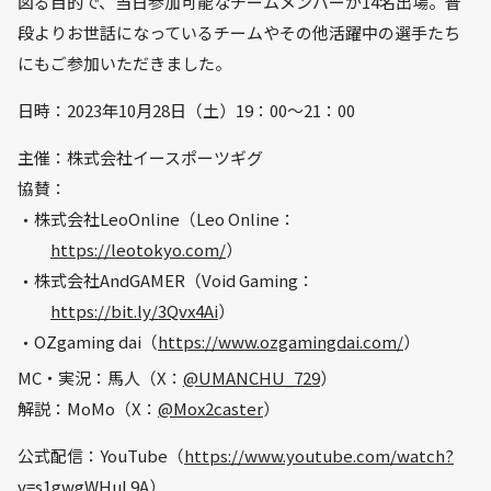
図る目的で、当日参加可能なチームメンバーが14名出場。普
段よりお世話になっているチームやその他活躍中の選手たち
にもご参加いただきました。
日時：2023年10月28日（土）19：00～21：00
主催：株式会社イースポーツギグ
協賛：
株式会社LeoOnline（Leo Online：
https://leotokyo.com/
）
株式会社AndGAMER（Void Gaming：
https://bit.ly/3Qvx4Ai
）
OZgaming dai（
https://www.ozgamingdai.com/
）
MC・実況：馬人（X：
@UMANCHU_729
）
解説：MoMo（X：
@Mox2caster
）
公式配信：YouTube（
https://www.youtube.com/watch?
v=s1gwgWHuL9A
）