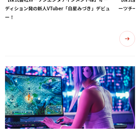
ディション発の新人VTuber「白星みづき」デビュ
ーツチーム
ー！